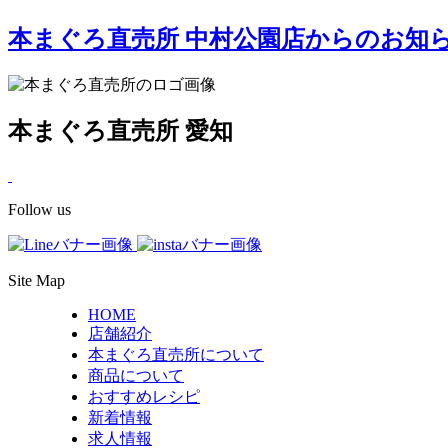
本まぐろ直売所 中村公園店からのお知
本まぐろ直売所 愛知
Follow us
Site Map
HOME
店舗紹介
本まぐろ直売所について
商品について
おすすめレシピ
新着情報
求人情報