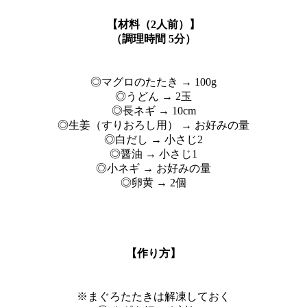
【
材料
（2人前）】
（調理時間 5分）
◎マグロのたたき → 100g
◎うどん → 2玉
◎長ネギ → 10cm
◎生姜（すりおろし用） → お好みの量
◎白だし → 小さじ2
◎醤油 → 小さじ1
◎小ネギ → お好みの量
◎卵黄 → 2個
【
作り方
】
※まぐろたたきは解凍しておく